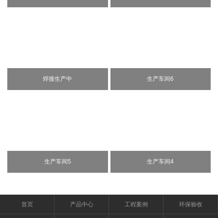
焊接生产中
办公室大厅
生产车间6
生产车间5
生产车间4
首页
产品中心
工程案例
环保验收