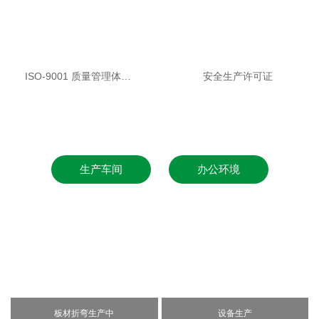
ISO-9001 质量管理体系认证
安全生产许可证
生产车间
办公环境
板材折弯生产中
办公室1
设备生产
办公室