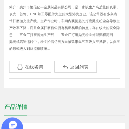
简介：惠州市恒信亿丰金属制品有限公司，是一家以生产高质量的表带、
表壳、首饰、CNC加工零配件为主的大型港资企业。该公司设有多条表
带打磨抛光生产线。生产作业时，车间内飘扬起的打磨抛光粉尘会导致生
产效率下降，而且金属打磨粉尘拥有易燃易爆的特点，存在较大的安全隐
患 五金厂打磨抛光生产线 五金厂打磨抛光粉尘处理流程简图
抛光机高速运转中，粉尘沿着切线方向被弧形集气罩吸入至风管，以负压
的形式进入到旋流板喷淋...


在线咨询
返回列表
产品详情