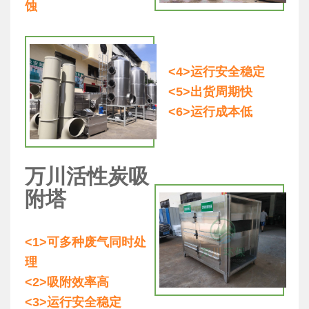
蚀
<4>运行安全稳定
<5>出货周期快
<6>运行成本低
万川活性炭吸
附塔
<1>可多种废气同时处
理
<2>吸附效率高
<3>运行安全稳定