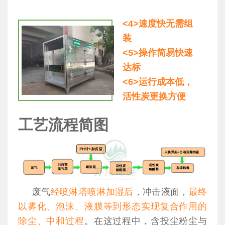
<4>速度快无需组
装
<5>操作简易快速
达标
<6>运行成本低，
活性炭更换方便
工艺流程简图
废气
经喷淋塔喷淋加湿后
，冲击液面，
最终
以雾化、泡沫、液膜等到形态实现复合作用的
除尘、中和过程
。在这过程中，含投尘粉尘与