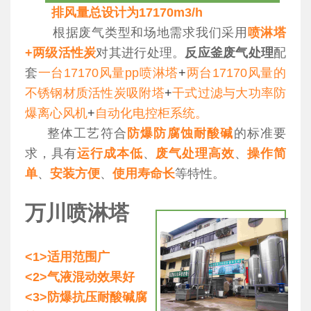
排风量总设计为
17170m3/h
根据废气类型和场地需求我们采用
喷淋塔
+两级活性炭
对其进行处理。
反应釜废气处理
配
套
一台17170风量pp喷淋塔
+
两台17170风量的
不锈钢材质活性炭吸附塔
+
干式过滤与大功率防
爆离心风机
+
自动化电控柜系统。
整体工艺符合
防爆防腐蚀耐酸碱
的标准要
求，具有
运行成本低
、
废气处理高效
、
操作简
单
、
安装方便
、
使用寿命长
等特性。
万川喷淋塔
<1>适用范围广
<2>气液混动效果好
<3>防爆抗压耐酸碱腐